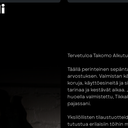
i
Tervetuloa Takomo Alkutu
Täällä perinteinen sepän
arvostuksen. Valmistan kä
koruja, käyttöesineitä ja 
tarinaa ja kestävät aikaa.
huoella valmistettu, Tikka
pajassani.
Yksilöllisten tilaustuottei
tutustua erilaisiin töihin 