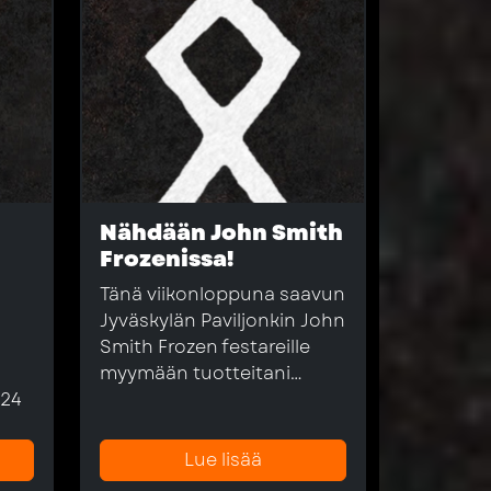
Nähdään John Smith
Frozenissa!
Tänä viikonloppuna saavun
Jyväskylän Paviljonkin John
Smith Frozen festareille
myymään tuotteitani…
i24
Lue lisää