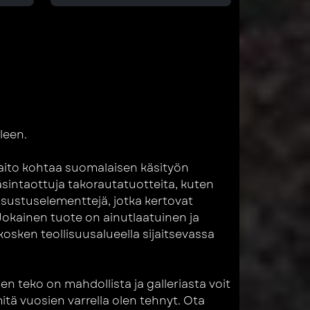
leen.
taito kohtaa suomalaisen käsityön
sintaottuja takorautatuotteita, kuten
sisustuselementtejä, jotka kertovat
 Jokainen tuote on ainutlaatuinen ja
kosken teollisuusalueella sijaitsevassa
den teko on mahdollista ja galleriasta voit
mitä vuosien varrella olen tehnyt. Ota