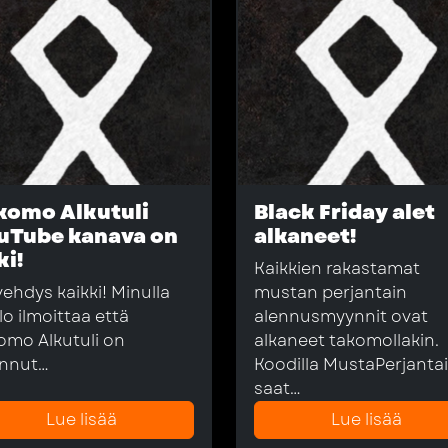
komo Alkutuli
Black Friday alet
uTube kanava on
alkaneet!
ki!
Kaikkien rakastamat
vehdys kaikki! Minulla
mustan perjantain
lo ilmoittaa että
alennusmyynnit ovat
omo Alkutuli on
alkaneet takomollakin.
nnut…
Koodilla MustaPerjanta
saat…
Lue lisää
Lue lisää