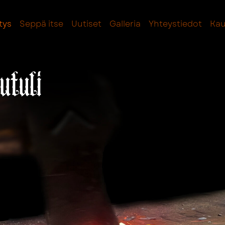
itys
Seppä itse
Uutiset
Galleria
Yhteystiedot
Ka
utuli