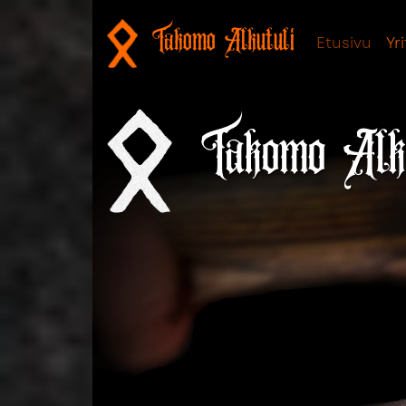
Takomo Alkutuli
Etusivu
Yr
Takomo Alk