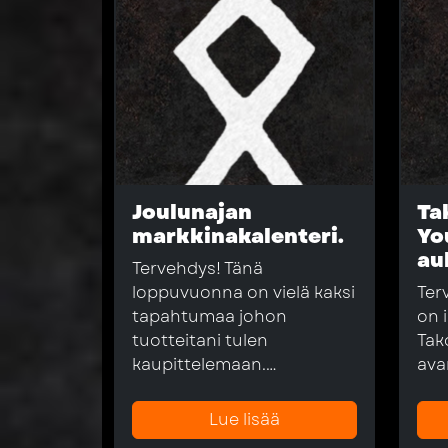
Joulunajan
Ta
markkinakalenteri.
Yo
au
Tervehdys! Tänä
loppuvuonna on vielä kaksi
Ter
tapahtumaa johon
on i
tuotteitani tulen
Tak
kaupittelemaan.…
ava
Lue lisää