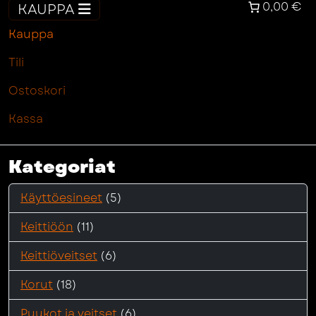
0,00 €
KAUPPA
Kauppa
Tili
Ostoskori
Kassa
Kategoriat
Käyttöesineet
(5)
Keittiöön
(11)
Keittiöveitset
(6)
Korut
(18)
Puukot ja veitset
(6)