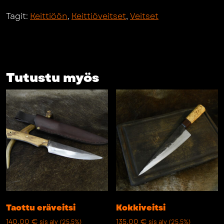
Tagit:
Keittiöön
,
Keittiöveitset
,
Veitset
Tutustu myös
Taottu eräveitsi
Kokkiveitsi
140,00
€
135,00
€
sis alv (25.5%)
sis alv (25.5%)