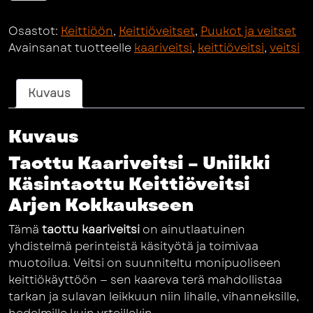
Osastot:
Keittiöön
,
Keittiöveitset
,
Puukot ja veitset
Avainsanat tuotteelle
kaariveitsi
,
keittiöveitsi
,
veitsi
Kuvaus
Kuvaus
Taottu Kaariveitsi – Uniikki
Käsintaottu Keittiöveitsi
Arjen Kokkaukseen
Tämä
taottu kaariveitsi
on ainutlaatuinen
yhdistelmä perinteistä käsityötä ja toimivaa
muotoilua. Veitsi on suunniteltu monipuoliseen
keittiökäyttöön — sen kaareva terä mahdollistaa
tarkan ja sulavan leikkuun niin lihalle, vihanneksille,