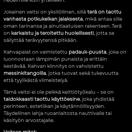
hedelmille kuin yrteillekin.
Jokainen veitsi on yksilöllinen, sillä
terä on taottu
vanhasta potkukelkan jalaksesta
, mikä antaa sille
oman tarinansa ja ainutlaatuisen rakenteen. Terä
on
karkaistu ja teroitettu huolellisesti
, jotta se
säilyttää terävyytensä pitkään.
Kahvapalat on valmistettu
padauk-puusta
, joka on
luonnostaan lämpimän punaista ja erittäin
kestävää. Kahvan kiinnitys on vahvistettu
messinkitangoilla
, jotka tuovat sekä tukevuutta
että tyylikästä viimeistelyä.
Tämä veitsi ei ole pelkkä keittiötyökalu – se on
taidokkaasti taottu käyttöesine
, joka yhdistää
perinteen, estetiikan ja käytännöllisyyden.
Täydellinen lahja ruoanlaitosta nauttivalle tai
käsityön arvostajalle.