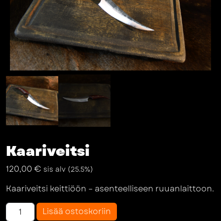
Kaariveitsi
120,00
€
sis alv (25.5%)
Kaariveitsi keittiöön – asenteelliseen ruuanlaittoon.
Kaariveitsi
Lisää ostoskoriin
määrä