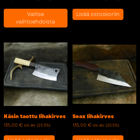
Tällä
Valitse
Lisää ostoskoriin
tuotteella
vaihtoehdoista
on
useampi
muunnelma.
Voit
tehdä
valinnat
tuotteen
sivulla.
Käsin taottu lihakirves
Seax lihakirves
135,00
€
135,00
€
sis alv (25.5%)
sis alv (25.5%)