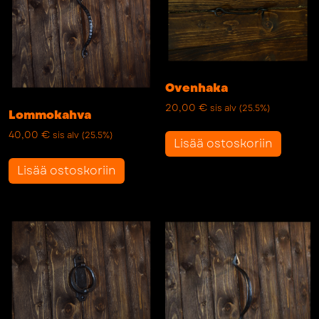
Ovenhaka
20,00
€
sis alv (25.5%)
Lommokahva
40,00
€
sis alv (25.5%)
Lisää ostoskoriin
Lisää ostoskoriin