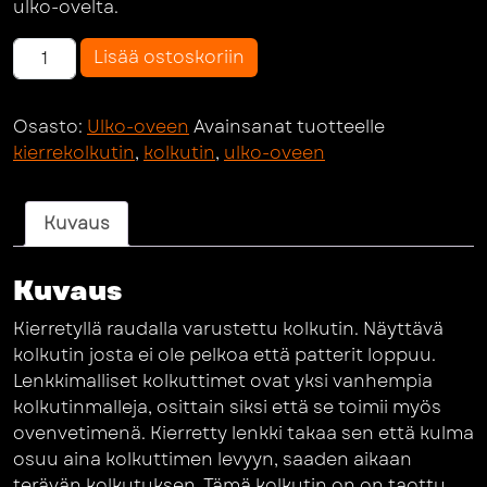
ulko-ovelta.
Kierrekolkutin.
Lisää ostoskoriin
määrä
Osasto:
Ulko-oveen
Avainsanat tuotteelle
kierrekolkutin
,
kolkutin
,
ulko-oveen
Kuvaus
Kuvaus
Kierretyllä raudalla varustettu kolkutin. Näyttävä
kolkutin josta ei ole pelkoa että patterit loppuu.
Lenkkimalliset kolkuttimet ovat yksi vanhempia
kolkutinmalleja, osittain siksi että se toimii myös
ovenvetimenä. Kierretty lenkki takaa sen että kulma
osuu aina kolkuttimen levyyn, saaden aikaan
terävän kolkutuksen. Tämä kolkutin on on taottu