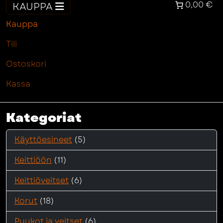
0,00 €
KAUPPA
Kauppa
Tili
Ostoskori
Kassa
Kategoriat
Käyttöesineet
(5)
Keittiöön
(11)
Keittiöveitset
(6)
Korut
(18)
Puukot ja veitset
(6)