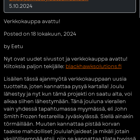
5.10.2024
Verkkokauppa avattu!
Posted on 18 lokakuun, 2024
by Eetu
Nyt ovat uudet sivustot ja verkkokauppa avattu!
Kiitoksia paljon tekijälle:
blackhawksolutions.fi
Lisäilen tässä ajanmyötä verkkokauppaan uusia
tuotteita, joten kannattaa pysyä kartalla! Joulu
lähestyy ja nyt kun tämä projekti on saatu alta, voi
alkaa siihen lähestymään. Tänä jouluna vierailen
vain yhdessä tapahtumassa myymässä, eli John
Smith Frozen festareilla Jyväskylässä. Siellä ainakin
törmäillään. Muuten kannattaa pistää korvan
taakse mahdolliset joululahjaideat ja mikäli jotain
yksilöllisempää etsii, niin se kannattaa tilata hyvissä