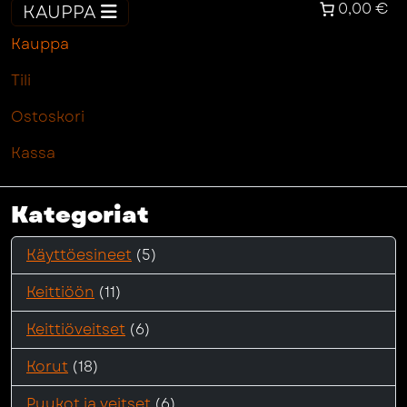
0,00 €
KAUPPA
Kauppa
Tili
Ostoskori
Kassa
Kategoriat
Käyttöesineet
(5)
Keittiöön
(11)
Keittiöveitset
(6)
Korut
(18)
Puukot ja veitset
(6)