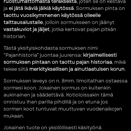
ruostumattomasta teräksestä
, joten se on kestävä
ja
ei jätä ikäviä jälkiä käytössä
. Sormuksen pinta on
taottu vuosikymmenen käytössä olleelle
talttausalustalle
, jolloin sormukseen on jäänyt
vastakuviot ja jäljet
, jotka kertovat pajan pitkän
historian.
Tästä yksityiskohdasta sormuksen nimi
“Pajanhistoria” juontaa juurensa:
kirjaimellisesti
sormuksen pintaan on taottu pajan historiaa
, mikä
tekee siitä
merkityksellisen ja ainutlaatuisen korun
.
Sormuksen leveys on n. 8mm. Ilmoitathan ostaessa
sormesi koon. Jokainen sormus on kuitenkin
aukinainen ja säädettävä. Kotioloissakin tämä
onnistuu ihan parilla pihdillä ja on etuna jos
sormen koot tuntuvat muuttuvan vuodenaikojen
mukaan.
Jokainen tuote on yksilöllisesti käsityönä