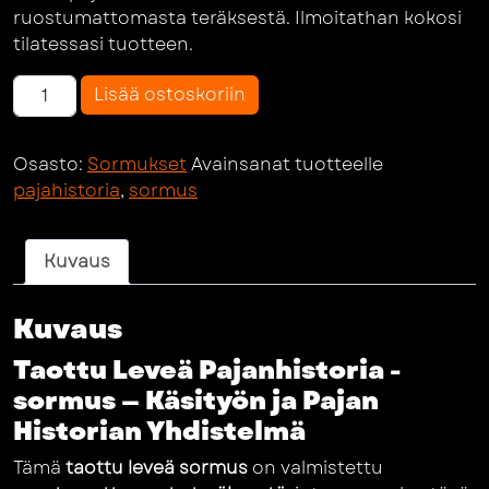
ruostumattomasta teräksestä. Ilmoitathan kokosi
tilatessasi tuotteen.
Leveä
Lisää ostoskoriin
pajanhistoria
sormus
Osasto:
Sormukset
Avainsanat tuotteelle
määrä
pajahistoria
,
sormus
Kuvaus
Kuvaus
Taottu Leveä Pajanhistoria -
sormus — Käsityön ja Pajan
Historian Yhdistelmä
Tämä
taottu leveä sormus
on valmistettu