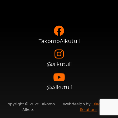
Voit
t
tehdä
v
valinnat
t
tuotteen
s
sivulla.
TakomoAlkutuli
@alkutuli
@Alkutuli
Copyright © 2026 Takomo
Webdesign by:
Black Hawk
Alkutuli
Solutions