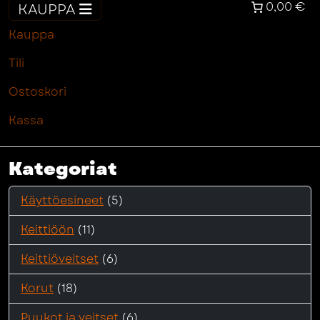
0,00 €
KAUPPA
Kauppa
Tili
Ostoskori
Kassa
Kategoriat
Käyttöesineet
(5)
Keittiöön
(11)
Keittiöveitset
(6)
Korut
(18)
Puukot ja veitset
(6)