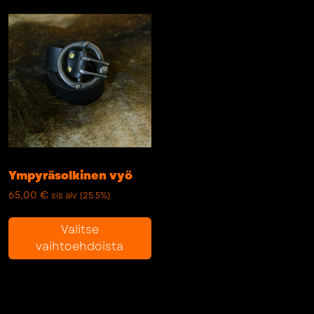
Ympyräsolkinen vyö
65,00
€
sis alv (25.5%)
Tällä
Valitse
tuotteella
vaihtoehdoista
on
useampi
muunnelma.
Voit