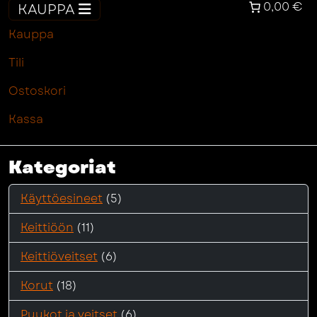
0,00 €
KAUPPA
Kauppa
Tili
Ostoskori
Kassa
Kategoriat
Käyttöesineet
(5)
Keittiöön
(11)
Keittiöveitset
(6)
Korut
(18)
Puukot ja veitset
(6)