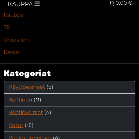
0,00 €
KAUPPA
Kauppa
Tili
Ostoskori
Kassa
Kategoriat
Käyttöesineet
(5)
Keittiöön
(11)
Keittiöveitset
(6)
Korut
(18)
Puukot ja veitset
(6)